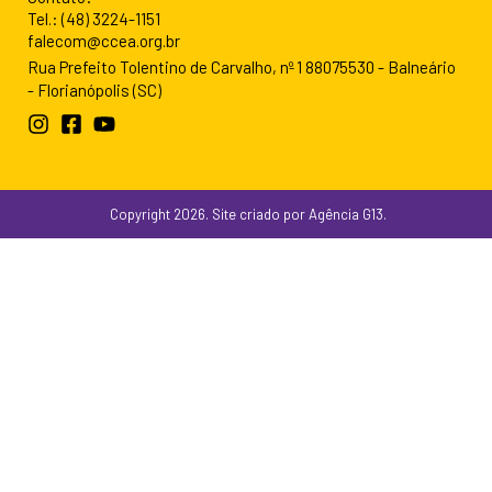
Tel.: (48) 3224-1151
falecom@ccea.org.br
Rua Prefeito Tolentino de Carvalho, nº 1 88075530 - Balneário
- Florianópolis (SC)
Copyright 2026. Site criado por Agência G13.