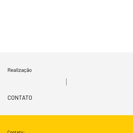
Recebimento, organização e
destinação de peças de vestuário
novas ou usadas.
Realização
CONTATO
Contato: