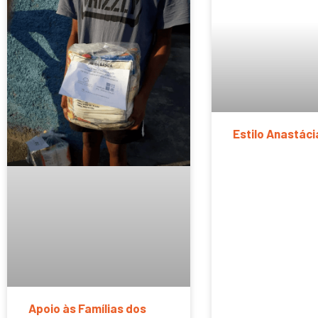
Estilo Anastáci
Apoio às Famílias dos