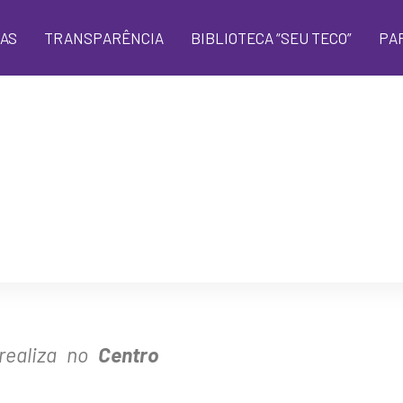
AS
TRANSPARÊNCIA
BIBLIOTECA “SEU TECO”
PA
realiza no
Centro