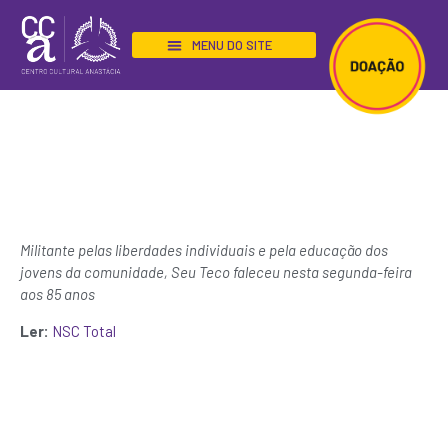
BIBLIOTECA “SEU TECO”
Morre Seu Teco, figura tradicional do
Maciço do Morro da Cruz em
Florianópolis
Militante pelas liberdades individuais e pela educação dos
jovens da comunidade, Seu Teco faleceu nesta segunda-feira
aos 85 anos
Ler:
NSC Total