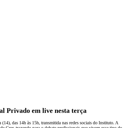
al Privado em live nesta terça
 (14), das 14h às 15h, transmitida nas redes sociais do Instituto. A
ode Crer, trazendo para o debate profissionais que vivem esse tipo de