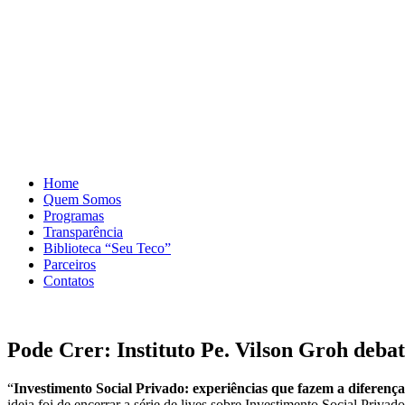
Home
Quem Somos
Programas
Transparência
Biblioteca “Seu Teco”
Parceiros
Contatos
Pode Crer: Instituto Pe. Vilson Groh debat
“
Investimento Social Privado: experiências que fazem a diferença
ideia foi de encerrar a série de lives sobre Investimento Social Priva