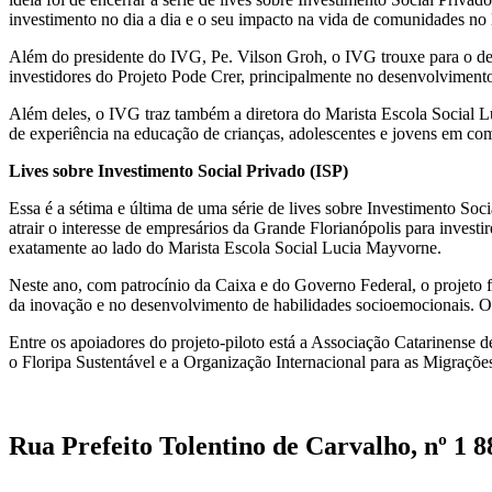
investimento no dia a dia e o seu impacto na vida de comunidades no B
Além do presidente do IVG, Pe. Vilson Groh, o IVG trouxe para o de
investidores do Projeto Pode Crer, principalmente no desenvolvimento
Além deles, o IVG traz também a diretora do Marista Escola Social L
de experiência na educação de crianças, adolescentes e jovens em c
Lives sobre Investimento Social Privado (ISP)
Essa é a sétima e última de uma série de lives sobre Investimento So
atrair o interesse de empresários da Grande Florianópolis para inves
exatamente ao lado do Marista Escola Social Lucia Mayvorne.
Neste ano, com patrocínio da Caixa e do Governo Federal, o projeto f
da inovação e no desenvolvimento de habilidades socioemocionais. O p
Entre os apoiadores do projeto-piloto está a Associação Catarinen
o Floripa Sustentável e a Organização Internacional para as Migraçõe
Rua Prefeito Tolentino de Carvalho, nº 1 8