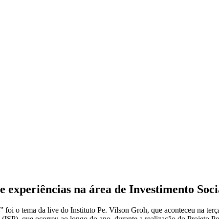
e experiências na área de Investimento Soci
” foi o tema da live do Instituto Pe. Vilson Groh, que aconteceu na terça
do (ISP), que ocorreu ao longo do ano, durante a realização do Projeto P