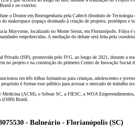
rasil e no exterior.
bate o Doutor em Bioengenharia pela Caltech (Instituto de Tecnologia 
 do makerspace (espaço destinado à criação de projetos, protótipos e t
ucia Mayvorne, localizado no Monte Serrat, em Florianópolis. Fráya é
omunidades empobrecidas. A mediação do debate será feita pela coorde
cial Privado (ISP), promovida pelo IVG, ao longo de 2021, durante a r
tirem no projeto e na construção do primeiro Centro de Inovação Social
uncionou em três trilhas formativas para crianças, adolescentes e jove
ropósito é formar esse público para acessar o mercado de trabalho (esp
se de Medicina (ACM), o Sebrae SC, a FIESC, a WOA Empreendimentos, 
s (OIM) Brasil.
8075530 - Balneário - Florianópolis (SC)