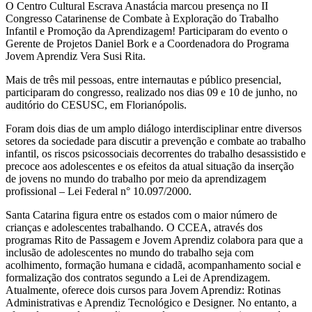
O Centro Cultural Escrava Anastácia marcou presença no II
Congresso Catarinense de Combate à Exploração do Trabalho
Infantil e Promoção da Aprendizagem! Participaram do evento o
Gerente de Projetos Daniel Bork e a Coordenadora do Programa
Jovem Aprendiz Vera Susi Rita.
Mais de três mil pessoas, entre internautas e público presencial,
participaram do congresso, realizado nos dias 09 e 10 de junho, no
auditório do CESUSC, em Florianópolis.
Foram dois dias de um amplo diálogo interdisciplinar entre diversos
setores da sociedade para discutir a prevenção e combate ao trabalho
infantil, os riscos psicossociais decorrentes do trabalho desassistido e
precoce aos adolescentes e os efeitos da atual situação da inserção
de jovens no mundo do trabalho por meio da aprendizagem
profissional – Lei Federal n° 10.097/2000.
Santa Catarina figura entre os estados com o maior número de
crianças e adolescentes trabalhando. O CCEA, através dos
programas Rito de Passagem e Jovem Aprendiz colabora para que a
inclusão de adolescentes no mundo do trabalho seja com
acolhimento, formação humana e cidadã, acompanhamento social e
formalização dos contratos segundo a Lei de Aprendizagem.
Atualmente, oferece dois cursos para Jovem Aprendiz: Rotinas
Administrativas e Aprendiz Tecnológico e Designer. No entanto, a