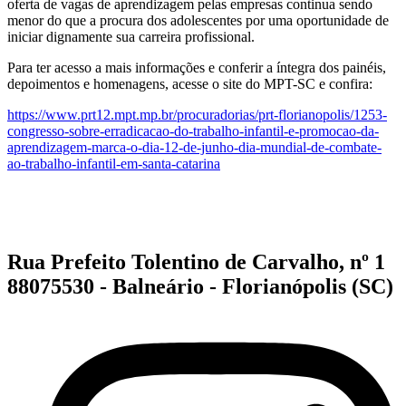
oferta de vagas de aprendizagem pelas empresas continua sendo
menor do que a procura dos adolescentes por uma oportunidade de
iniciar dignamente sua carreira profissional.
Para ter acesso a mais informações e conferir a íntegra dos painéis,
depoimentos e homenagens, acesse o site do MPT-SC e confira:
https://www.prt12.mpt.mp.br/procuradorias/prt-florianopolis/1253-
congresso-sobre-erradicacao-do-trabalho-infantil-e-promocao-da-
aprendizagem-marca-o-dia-12-de-junho-dia-mundial-de-combate-
ao-trabalho-infantil-em-santa-catarina
Rua Prefeito Tolentino de Carvalho, nº 1
88075530 - Balneário - Florianópolis (SC)